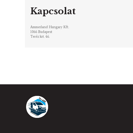
Kapcsolat
Ammerland Hungary Kft.
1066 Budapest
Teréz krt. 46.