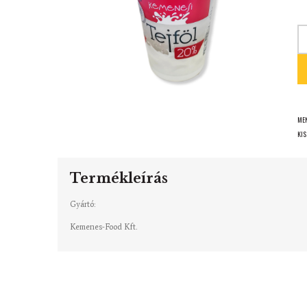
MEN
KIS
Termékleírás
Gyártó:
Kemenes-Food Kft.